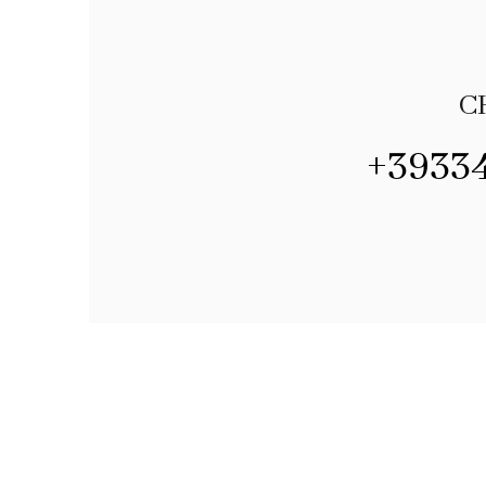
C
+3933