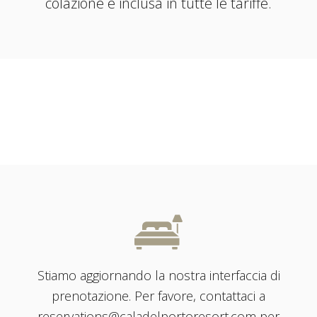
colazione è inclusa in tutte le tariffe.
Stiamo aggiornando la nostra interfaccia di
prenotazione. Per favore, contattaci a
reservations@caladelportoresort.com
per