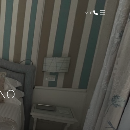
IT
INO